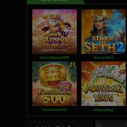
Gates of Olympus POP
Storm of Seth 2
Fortune Gems 500
Mahjong Ways