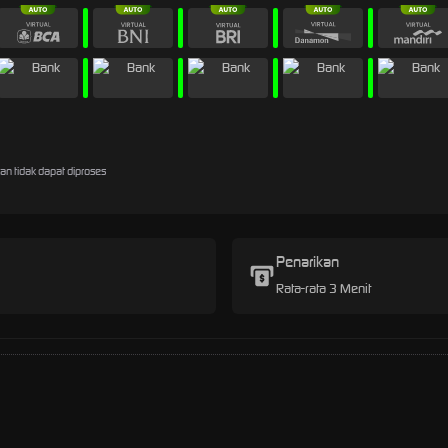
an tidak dapat diproses
Penarikan
Rata-rata 3 Menit