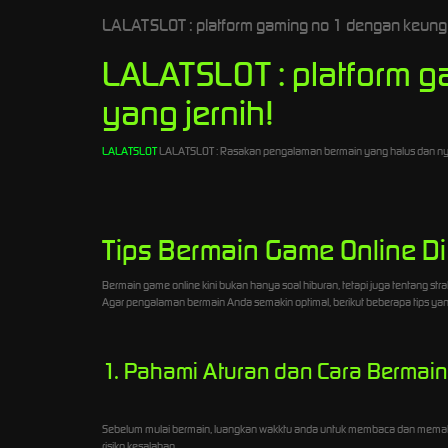
LALATSLOT : platform gaming no 1 dengan keunggu
LALATSLOT : platform g
yang jernih!
LALATSLOT
LALATSLOT : Rasakan pengalaman bermain yang halus dan nyama
Tips Bermain Game Online D
Bermain game online kini bukan hanya soal hiburan, tetapi juga tentang s
Agar pengalaman bermain Anda semakin optimal, berikut beberapa tips yang
1. Pahami Aturan dan Cara Bermain
Sebelum mulai bermain, luangkan wakktu anda untuk membaca dan memaha
risiko kesalahan.