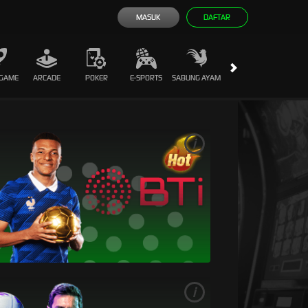
MASUK
DAFTAR
 GAME
ARCADE
POKER
E-SPORTS
SABUNG AYAM
PROMOSI
i
i