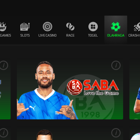
 GAMES
SLOTS
LIVE CASINO
RACE
TOGEL
OLAHRAGA
CRASH
i
i
i
i