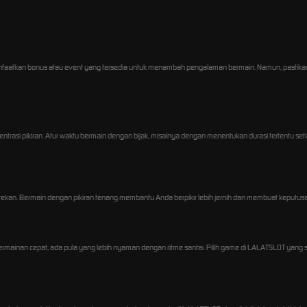
aatkan bonus atau event yang tersedia untuk menambah pengalaman bermain. Namun, pastikan 
asi pikiran. Atur waktu bermain dengan bijak, misalnya dengan menentukan durasi tertentu setia
 tertekan. Bermain dengan pikiran tenang membantu Anda berpikir lebih jernih dan membuat keputus
rmainan cepat, ada pula yang lebih nyaman dengan ritme santai. Pilih game di LALATSLOT yang 