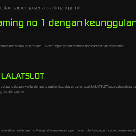
lan gamenya serta grafik yang jernih!
aming no 1 dengan keunggulan
n dari hp maupun pc kamu. Akses cepat, promo menarik, dan livechat aktif setiap hari!
i LALATSLOT
trategi, pengelolaan waktu, dan pengambilan keputusan yang tepat. LALATSLOT sebagai salah satu
 bisa diterapkan.
mi aturan setiap game. Mengetahui mekanisme permainan, fitur bonus, serta pola permainan 