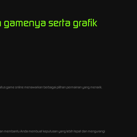
 gamenya serta grafik
 situs game online menawarkan berbagai pilihan permainan yang menarik.
akan membantu Anda membuat keputusan yang lebih tepat dan mengurangi