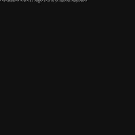
ebihi batas tersebut. Dengan cara ini, permainan tetap terasa