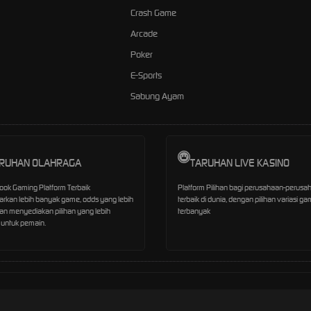
Crash Game
Arcade
Poker
E-Sports
Sabung Ayam
RUHAN OLAHRAGA
TARUHAN LIVE KASINO
ook Gaming Platform Terbaik
Platform Pilihan bagi perusahaan-perusa
kan lebih banyak game, odds yang lebih
terbaik di dunia, dengan pilihan variasi g
 dan menyediakan pilihan yang lebih
terbanyak
untuk pemain.