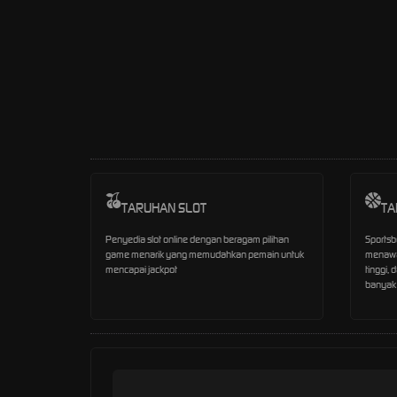
TARUHAN SLOT
TA
Penyedia slot online dengan beragam pilihan
Sportsb
game menarik yang memudahkan pemain untuk
menawar
mencapai jackpot
tinggi,
banyak 