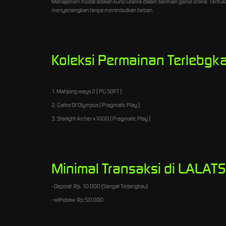
Manajemen modal adalah kunci utama dalam bermain game online. Tentukan b
menyenangkan tanpa menimbulkan beban.
Koleksi Permainan Terlebgk
1. Mahjong ways 2 ( PG SOFT )
2. Gates Of Olympus ( Pragmatic Play )
3. Starlight Archer x1000 ( Pragmatic Play )
Minimal Transaksi di LALAT
- Deposit: Rp. 10.000 (Sangat Terjangkau)
- withdraw: Rp 50.000