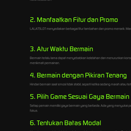
2. Manfaatkan Fitur dan Promo
LALATSLOT menyediakan berbagai fitur tambahan dan promo menarik. Manf
3. Atur Waktu Bermain
Bermain terlalu lama dapat menyebabkan kelelahan dan menurunkan konsentr
menikmati permainan.
4. Bermain dengan Pikiran Tenang
Hindari bermain saat emosi tidak stabil, seperti ketika sedang marah atau
5. Pilih Game Sesuai Gaya Bermain
Setiap pemain memiliki gaya bermain yang berbeda. Ada yang menyukai pe
fokus.
6. Tentukan Batas Modal