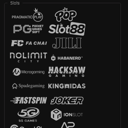
Slots