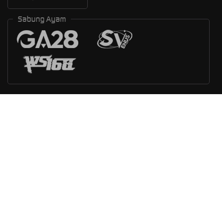
Sabung Ayam