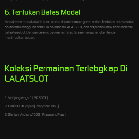
6. Tentukan Batas Modal
Manajemen modal adalah kunci utama dalam bermain game online. Tentukan batas modal
harian atau mingguan sebelum bermain di LALATSLOT, dan disiplinlah untuk tidak melebihi
batas tersebut. Dengan cara ini, permainan tetap terasa menyenangkan tanpa
menimbulkan beban.
Koleksi Permainan Terlebgkap Di
LALATSLOT
1. Mahjong ways 2 ( PG SOFT )
2. Gates Of Olympus ( Pragmatic Play )
3. Starlight Archer x1000 ( Pragmatic Play )