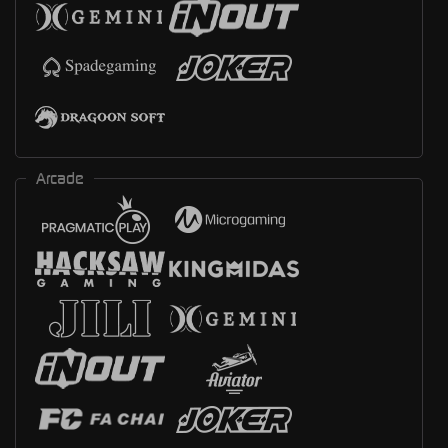
Arcade