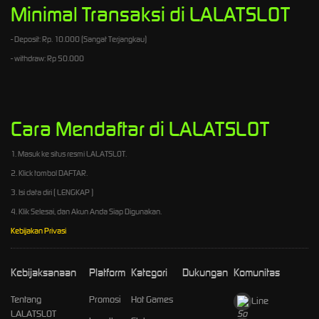
Minimal Transaksi di LALATSLOT
- Deposit: Rp. 10.000 (Sangat Terjangkau)
- withdraw: Rp 50.000
Cara Mendaftar di LALATSLOT
1. Masuk ke situs resmi LALATSLOT.
2. Klick tombol DAFTAR.
3. Isi data diri ( LENGKAP )
4. Klik Selesai, dan Akun Anda Siap Digunakan.
Kebijakan Privasi
Kebijaksanaan
Platform
Kategori
Dukungan
Komunitas
Tentang
Promosi
Hot Games
Line
LALATSLOT