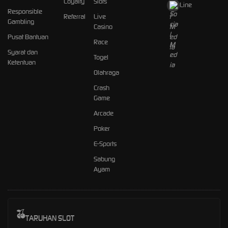
Loyalty
Slots
Line
Responsible
Referral
Live
Gambling
Casino
Pusat Bantuan
Race
Syarat dan
Togel
Ketentuan
Olahraga
Crash
Game
Arcade
Poker
E-Sports
Sabung
Ayam
TARUHAN SLOT