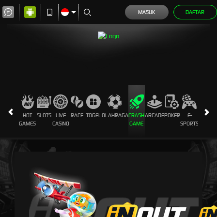
MASUK
DAFTAR
HOT
SLOTS
LIVE
RACE
TOGEL
OLAHRAGA
CRASH
ARCADE
POKER
E-
SABUN
GAMES
CASINO
GAME
SPORTS
AYAM