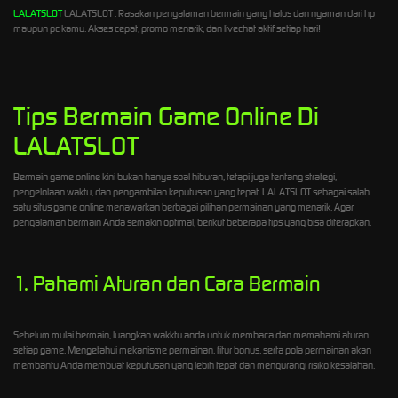
LALATSLOT
LALATSLOT : Rasakan pengalaman bermain yang halus dan nyaman dari hp
maupun pc kamu. Akses cepat, promo menarik, dan livechat aktif setiap hari!
Tips Bermain Game Online Di
LALATSLOT
Bermain game online kini bukan hanya soal hiburan, tetapi juga tentang strategi,
pengelolaan waktu, dan pengambilan keputusan yang tepat. LALATSLOT sebagai salah
satu situs game online menawarkan berbagai pilihan permainan yang menarik. Agar
pengalaman bermain Anda semakin optimal, berikut beberapa tips yang bisa diterapkan.
1. Pahami Aturan dan Cara Bermain
Sebelum mulai bermain, luangkan wakktu anda untuk membaca dan memahami aturan
setiap game. Mengetahui mekanisme permainan, fitur bonus, serta pola permainan akan
membantu Anda membuat keputusan yang lebih tepat dan mengurangi risiko kesalahan.