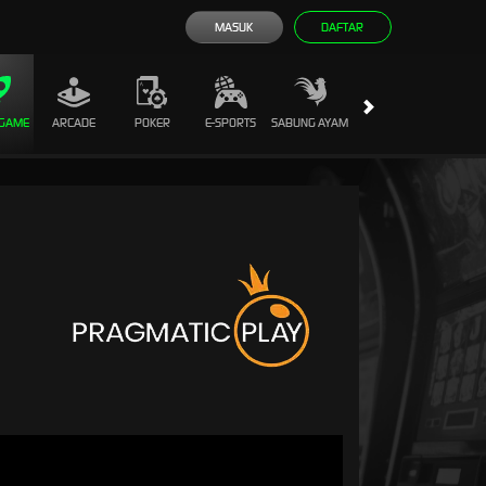
MASUK
DAFTAR
 GAME
ARCADE
POKER
E-SPORTS
SABUNG AYAM
PROMOSI