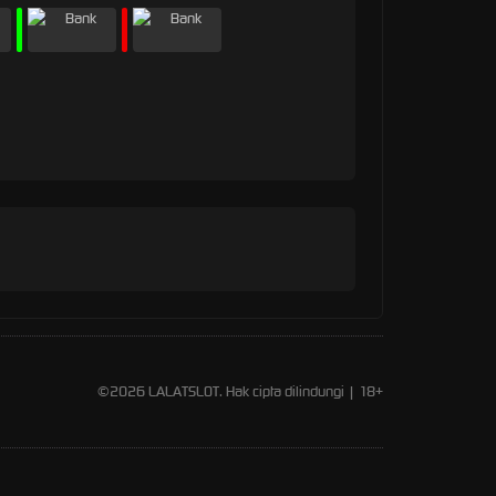
©2026 LALATSLOT. Hak cipta dilindungi | 18+