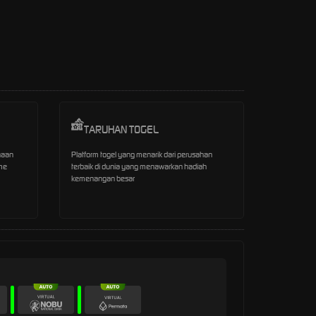
TARUHAN TOGEL
haan
Platform togel yang menarik dari perusahan
ame
terbaik di dunia yang menawarkan hadiah
kemenangan besar