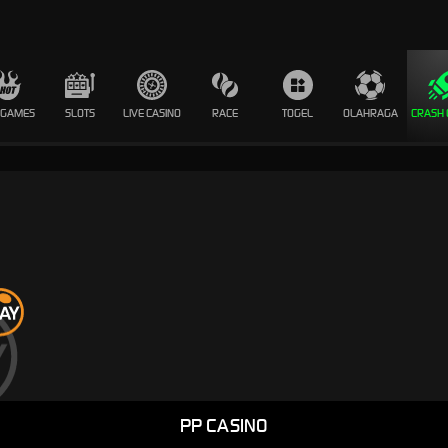
 GAMES
SLOTS
LIVE CASINO
RACE
TOGEL
OLAHRAGA
CRASH
PP CASINO