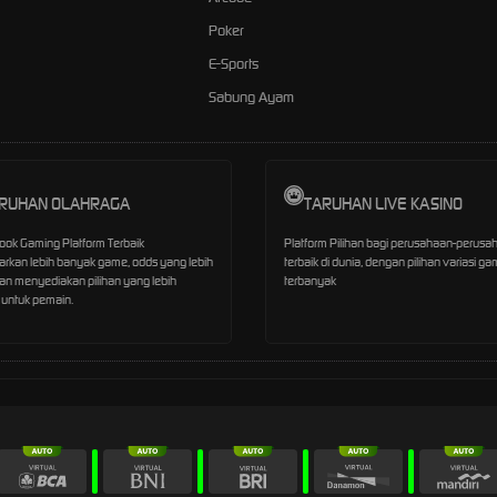
Poker
E-Sports
Sabung Ayam
RUHAN OLAHRAGA
TARUHAN LIVE KASINO
ook Gaming Platform Terbaik
Platform Pilihan bagi perusahaan-perusa
kan lebih banyak game, odds yang lebih
terbaik di dunia, dengan pilihan variasi g
 dan menyediakan pilihan yang lebih
terbanyak
untuk pemain.