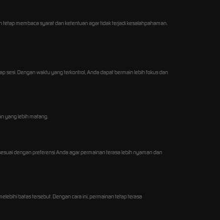
tetap membaca syarat dan ketentuan agar tidak terjadi kesalahpahaman.
p sesi. Dengan waktu yang terkontrol, Anda dapat bermain lebih fokus dan
an yang lebih matang.
sesuai dengan preferensi Anda agar permainan terasa lebih nyaman dan
ebihi batas tersebut. Dengan cara ini, permainan tetap terasa