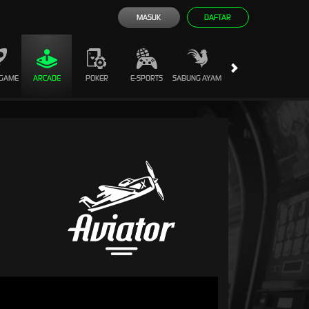
MASUK
DAFTAR
 GAME
ARCADE
POKER
E-SPORTS
SABUNG AYAM
PROMOSI