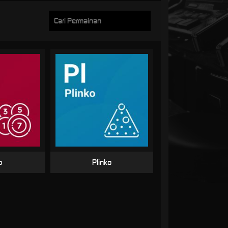
o
Plinko