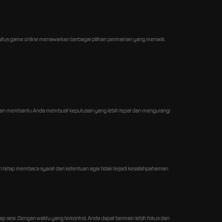
 situs game online menawarkan berbagai pilihan permainan yang menarik.
akan membantu Anda membuat keputusan yang lebih tepat dan mengurangi
tetap membaca syarat dan ketentuan agar tidak terjadi kesalahpahaman.
p sesi. Dengan waktu yang terkontrol, Anda dapat bermain lebih fokus dan