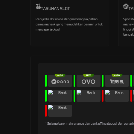
TARUHAN SLOT
TA
Penyedia slot online dengan beragam pilihan
Sportsb
game menarik yang memudahkan pemain untuk
menawar
mencapai jackpot
tinggi,
banyak 
* Selama bank maintenance dan bank offline deposit dan penarik