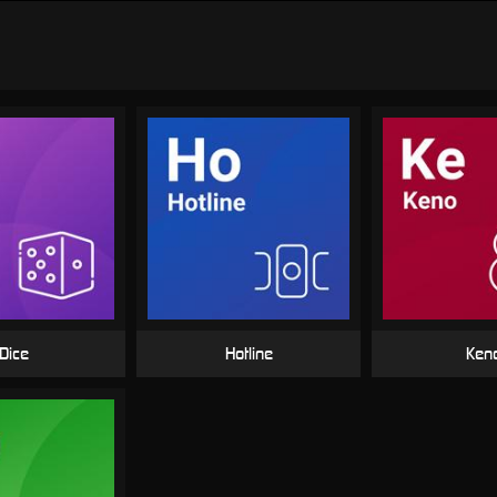
Dice
Hotline
Ken