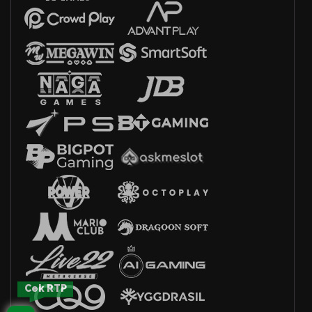
Cek RTP