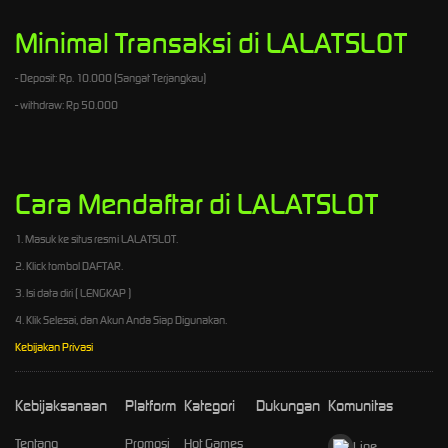
Minimal Transaksi di LALATSLOT
- Deposit: Rp. 10.000 (Sangat Terjangkau)
- withdraw: Rp 50.000
Cara Mendaftar di LALATSLOT
1. Masuk ke situs resmi LALATSLOT.
2. Klick tombol DAFTAR.
3. Isi data diri ( LENGKAP )
4. Klik Selesai, dan Akun Anda Siap Digunakan.
Kebijakan Privasi
Kebijaksanaan
Platform
Kategori
Dukungan
Komunitas
Tentang
Promosi
Hot Games
Line