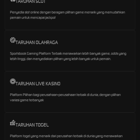
TARUHAN SLOT
Penyedia slot online dengan beragam pilihan game menarik yang memudahkan
pemain untuk mencapai jackpot
TARUHAN OLAHRAGA
Sportsbook Gaming Platform Terbaik menawarkan lebih banyak game, odds yang
lebih tinggi, dan menyediakan pilihan yang lebih banyak untuk pemain.
TARUHAN LIVE KASINO
Platform Pilihan bagi perusahaan-perusahaan terbaik di dunia, dengan pilihan
variasi game terbanyak
TARUHAN TOGEL
Platform togel yang menarik dari perusahan terbaik di dunia yang menawarkan