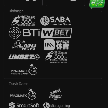
Olahraga
Crash Game