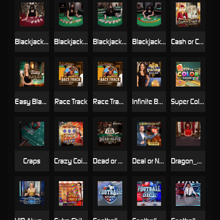
Blackjack_VIP_Z
Blackjack_White_A
Blackjack_White_B
Blackjack_White_C
Cash or Crash
Easy Blackjack
Race Track
Race Track First Person
Infinite Bet Stacker Blackjack
Super Color Game
Craps
Crazy Coin Flip
Dead or Alive: Saloon
Deal or No Deal
Dragon_Tiger