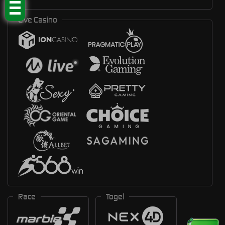
Live Casino
Race
Togel