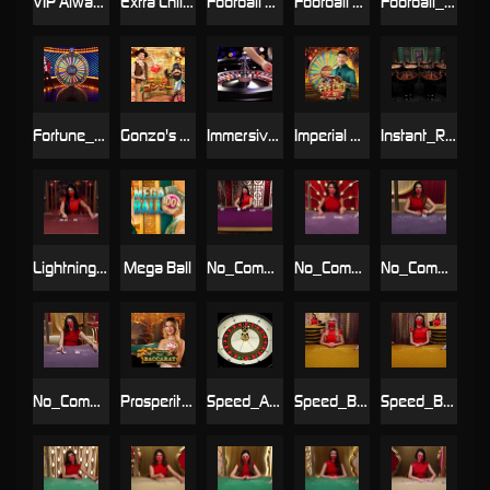
VIP Always 6 Blackjack 1
Extra Chilli Epic Spin
Football Studio
Football Studio Dice
Football_Studio
Fortune_Wheel
Gonzo's Treasure Map
Immersive_Roulette
Imperial Quest
Instant_Roulette
Lightning_Baccarat
Mega Ball
No_Comm_Baccarat
No_Comm_Speed_Baccarat_A
No_Comm_Speed_Baccarat_B
No_Comm_Speed_Baccarat_C
Prosperity Tree Baccarat
Speed_Auto_Roulette
Speed_Baccarat_A
Speed_Baccarat_B