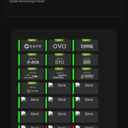
hadiah kemenangan besar