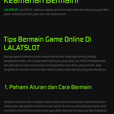
Keamanan Bermain!
LALATSLOT
LALATSLOT : saatnya rasakan performa mesin kelas atas sekarang juga! Main
game viral jadi jauh lebih puas, seru, dan tanpa emosi.
Tips Bermain Game Online Di
LALATSLOT
Bermain game online kini bukan hanya soal hiburan, tetapi juga tentang strategi,
pengelolaan waktu, dan pengambilan keputusan yang tepat. LALATSLOT sebagai salah
satu situs game online menawarkan berbagai pilihan permainan yang menarik. Agar
pengalaman bermain Anda semakin optimal, berikut beberapa tips yang bisa diterapkan.
1. Pahami Aturan dan Cara Bermain
Sebelum mulai bermain, luangkan wakktu anda untuk membaca dan memahami aturan
setiap game. Mengetahui mekanisme permainan, fitur bonus, serta pola permainan akan
membantu Anda membuat keputusan yang lebih tepat dan mengurangi risiko kesalahan.