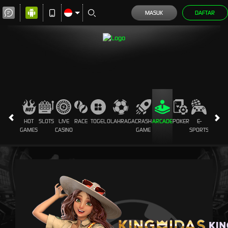
MASUK
DAFTAR
HOT
SLOTS
LIVE
RACE
TOGEL
OLAHRAGA
CRASH
ARCADE
POKER
E-
SABUN
GAMES
CASINO
GAME
SPORTS
AYAM