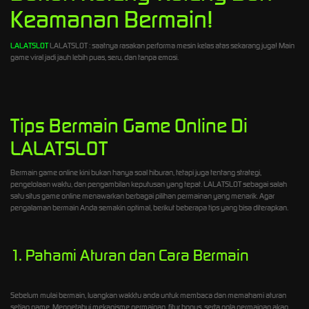
Keamanan Bermain!
LALATSLOT
LALATSLOT : saatnya rasakan performa mesin kelas atas sekarang juga! Main
game viral jadi jauh lebih puas, seru, dan tanpa emosi.
Tips Bermain Game Online Di
LALATSLOT
Bermain game online kini bukan hanya soal hiburan, tetapi juga tentang strategi,
pengelolaan waktu, dan pengambilan keputusan yang tepat. LALATSLOT sebagai salah
satu situs game online menawarkan berbagai pilihan permainan yang menarik. Agar
pengalaman bermain Anda semakin optimal, berikut beberapa tips yang bisa diterapkan.
1. Pahami Aturan dan Cara Bermain
Sebelum mulai bermain, luangkan wakktu anda untuk membaca dan memahami aturan
setiap game. Mengetahui mekanisme permainan, fitur bonus, serta pola permainan akan