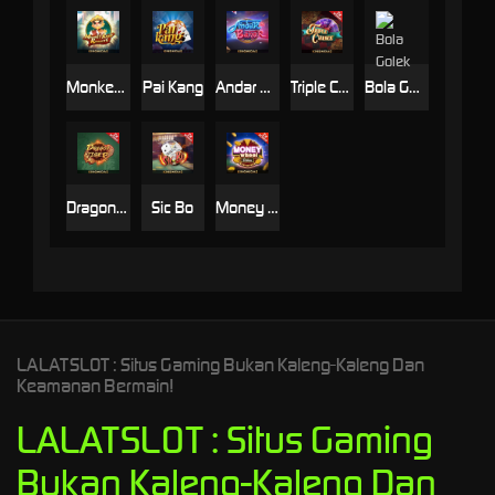
Monkey King Roulette
Pai Kang
Andar Bahar
Triple Chance
Bola Golek
Dragon Tiger 2
Sic Bo
Money Wheel Deluxe
LALATSLOT : Situs Gaming Bukan Kaleng-Kaleng Dan
Keamanan Bermain!
LALATSLOT : Situs Gaming
Bukan Kaleng-Kaleng Dan