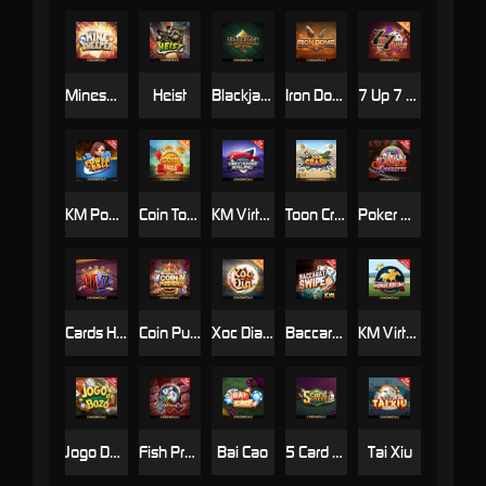
Minesweeper
Heist
Blackjack
Iron Dome
7 Up 7 Down
KM Power Ball
Coin Toss
KM Virtual Greyhound Racing
Toon Crash
Poker Roulette
Cards Hi Lo
Coin Pusher
Xoc Dia Lightning
Baccarat: Swipe
KM Virtual Horse Racing
Jogo De Bozo
Fish Prawn Crab 2
Bai Cao
5 Card Poker
Tai Xiu