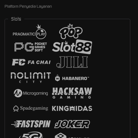
Platform Penyedia Layanan
Slots