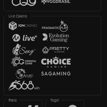
Live Casino
Race
Togel