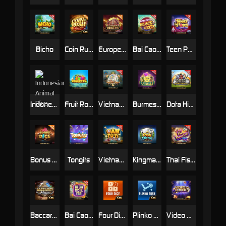
Bicho
Coin Rush Deluxe
European Roulette
Bai Cao Black & Red
Teen Patti Versus
Indonesian Animal Dice
Fruit Roulette
Vietnam Fish Prawn Crab
Burmese 6 Animals
Dota Hi-Lo
Bonus Dice
Tongits
Vietnam Rock Paper Scissors
Kingmaker Pok Deng
Thai Fish Prawn Crab GO!
Baccarat: Multi
Bai Cao Mystic Four
Four Dice
Plinko Rush
Video Poker