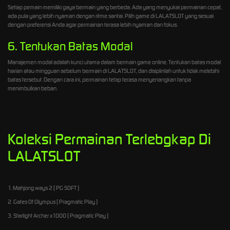
Setiap pemain memiliki gaya bermain yang berbeda. Ada yang menyukai permainan cepat,
ada pula yang lebih nyaman dengan ritme santai. Pilih game di LALATSLOT yang sesuai
dengan preferensi Anda agar permainan terasa lebih nyaman dan fokus.
6. Tentukan Batas Modal
Manajemen modal adalah kunci utama dalam bermain game online. Tentukan batas modal
harian atau mingguan sebelum bermain di LALATSLOT, dan disiplinlah untuk tidak melebihi
batas tersebut. Dengan cara ini, permainan tetap terasa menyenangkan tanpa
menimbulkan beban.
Koleksi Permainan Terlebgkap Di
LALATSLOT
1. Mahjong ways 2 ( PG SOFT )
2. Gates Of Olympus ( Pragmatic Play )
3. Starlight Archer x1000 ( Pragmatic Play )