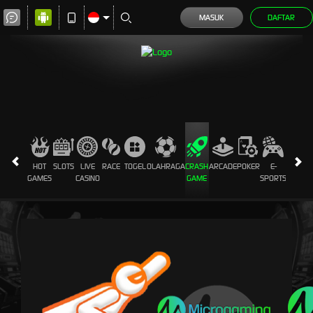
MASUK
DAFTAR
HOT
SLOTS
LIVE
RACE
TOGEL
OLAHRAGA
CRASH
ARCADE
POKER
E-
SABUN
GAMES
CASINO
GAME
SPORTS
AYAM