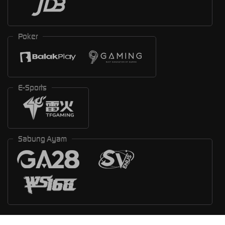
Poker
E-Sports
Sabung Ayam