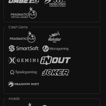
Crash Game
Arcade