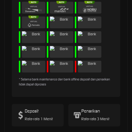
* Selama bank maintenance dan bank offline deposit dan penarikan
tidak dapat diproses
Deposit
Penarikan
Rata-rata 1 Menit
Rata-rata 3 Menit