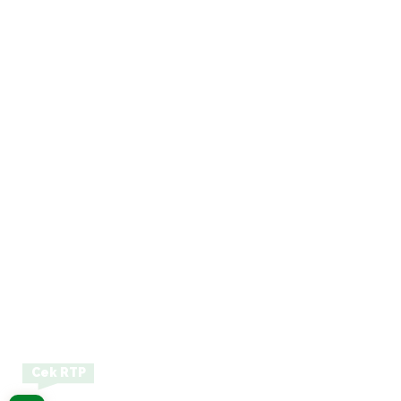
Cek RTP