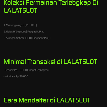
Koleksi Permainan Terlebgkap Di
LALATSLOT
1. Mahjong ways 2 ( PG SOFT )
2. Gates Of Olympus ( Pragmatic Play )
3. Starlight Archer x1000 ( Pragmatic Play )
Minimal Transaksi di LALATSLOT
- Deposit: Rp. 10.000 (Sangat Terjangkau)
- withdraw: Rp 50.000
Cara Mendaftar di LALATSLOT