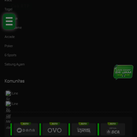
Race
Cek RTP
Togel
Olahraga
Crash Game
Arcade
Poker
E-Sports
Sabung Ayam
Komunitas
Line
Line